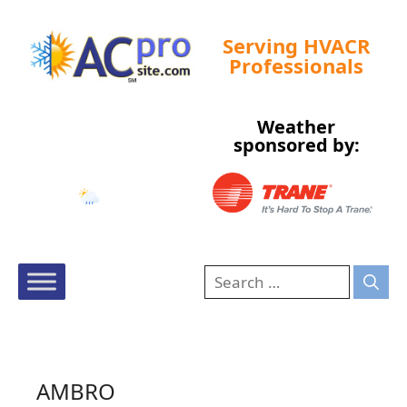
Serving HVACR
Professionals
Weather
Tampa, US
sponsored by:
5:37 pm,
Aug 6, 2026
79
°F
AMBRO