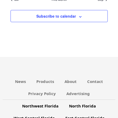
V
N
s
s
s
s
s
s
s
v
e
E
D
i
N
Subscribe to calendar
V
g
T
I
a
S
E
t
W
i
S
o
N
n
A
V
News
Products
About
Contact
I
G
Privacy Policy
Advertising
A
Northwest Florida
North Florida
T