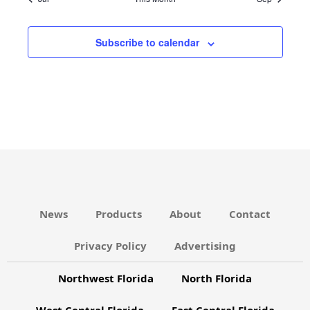
V
N
s
s
s
s
s
s
s
v
e
E
D
i
N
Subscribe to calendar
V
g
T
I
a
S
E
t
W
i
S
o
N
n
A
V
News
Products
About
Contact
I
G
Privacy Policy
Advertising
A
Northwest Florida
North Florida
T