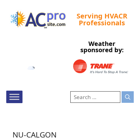
Serving HVACR
Professionals
Weather
Tampa, US
sponsored by:
11:26 am,
Aug 8, 2026
88
°F
NU-CALGON